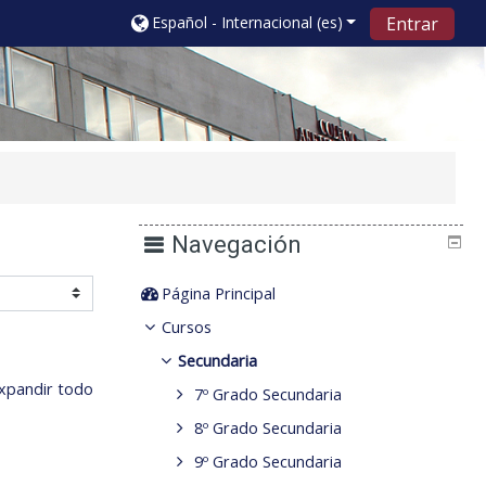
Español - Internacional ‎(es)‎
Entrar
Navegación
Página Principal
Cursos
Secundaria
xpandir todo
7º Grado Secundaria
8º Grado Secundaria
9º Grado Secundaria