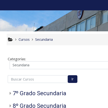
Salta al contenido principal
Cursos
Secundaria
Categorías:
scar Cursos
Ir
7º Grado Secundaria
8º Grado Secundaria