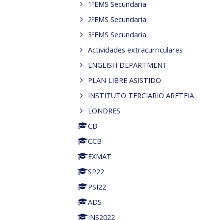
1ºEMS Secundaria
2ºEMS Secundaria
3ºEMS Secundaria
Actividades extracurriculares
ENGLISH DEPARTMENT
PLAN LIBRE ASISTIDO
INSTITUTO TERCIARIO ARETEIA
LONDRES
CB
CCB
EXMAT
SP22
PSI22
ADS
INS2022